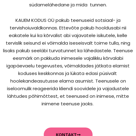
südamelähedane ja mida tunnen.
KAUEM KODUS OÜ pakub teenuseid sotsiaal- ja
tervishoiuvaldkonnas. Ettevõte pakub hooldusabi nii
eakatele kui ka kõrvalist abi vajavatele isikutele, kelle
tervislik seisund ei võimalda iseseisvalt toime tulla, ning
lisaks pakub seeläbi turvatunnet ka lähedastele. Teenuse
eesmärk on pakkuda inimesele vajalikku kõrvalabi
igapäevaelu tegevustes, võimaldades jätkata elamist
koduses keskkonnas ja lükata edasi püsivalt
hoolekandeasutusse elama asumist. Teenusele on
iseloomulik reageerida kliendi soovidele ja vajadustele
lähtudes põhimõttest, et teenused on inimese, mitte
inimene teenuse jaoks.
KONTAKT