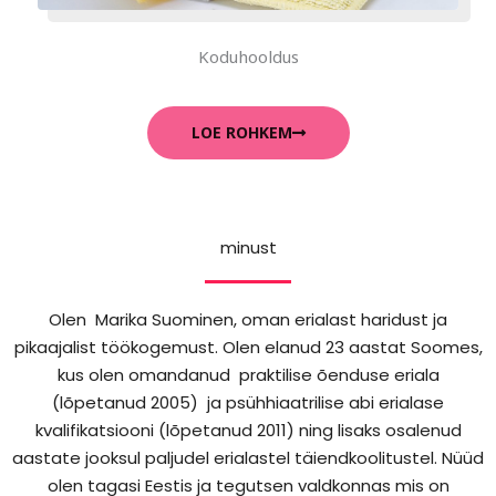
Koduhooldus
LOE ROHKEM
minust
Olen Marika Suominen, oman erialast haridust ja
pikaajalist töökogemust. Olen elanud 23 aastat Soomes,
kus olen omandanud praktilise õenduse eriala
(lõpetanud 2005) ja psühhiaatrilise abi erialase
kvalifikatsiooni (lõpetanud 2011) ning lisaks osalenud
aastate jooksul paljudel erialastel täiendkoolitustel. Nüüd
olen tagasi Eestis ja tegutsen valdkonnas mis on