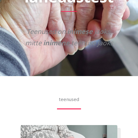
Teenused
on
inimese
jaoks,
mitte
inimene
teenuse jaoks
teenused